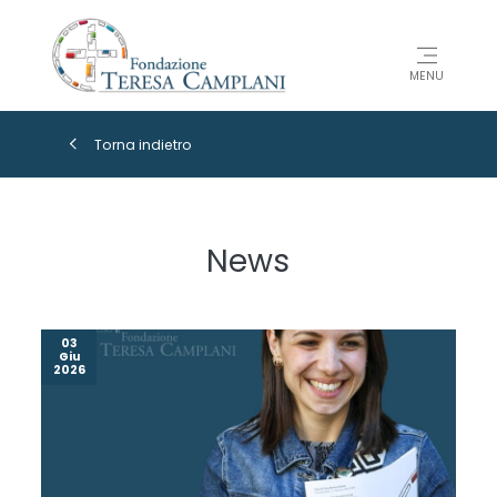
MENU
Torna indietro
News
03
Giu
2026