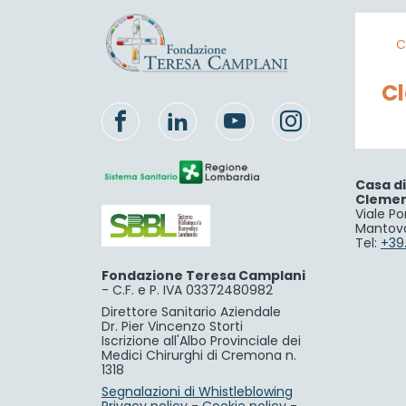
C
C
Casa d
Cleme
Viale Po
Mantov
Tel:
+39
Fondazione Teresa Camplani
-
C.F. e P. IVA 03372480982
Direttore Sanitario Aziendale
Dr. Pier Vincenzo Storti
Iscrizione all'Albo Provinciale dei
Medici Chirurghi di Cremona n.
1318
Segnalazioni di Whistleblowing
Privacy policy
-
Cookie policy
-