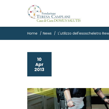
Home
News
L'utilizzo dell'esoscheletro Re
10
Apr
2013