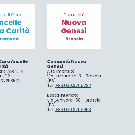
sa di Cura
Comunità
ncelle
Nuova
la Carità
Genesi
remona
Brescia
Cura Ancelle
Comunità Nuova
rità
Genesi
re Aselli, 14 -
Alta Intensità
 (CR)
Via Lazzaretto, 3 - Brescia
0372535711
(BS)
Tel:
+39.030.3709732
Bassa Intensità
Via Schivardi, 58 - Brescia
(BS)
Tel:
+39.030.3709653