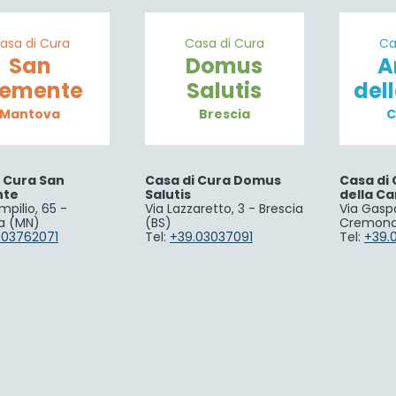
asa di Cura
Casa di Cura
Ca
San
Domus
A
lemente
Salutis
del
Mantova
Brescia
C
i Cura San
Casa di Cura Domus
Casa di 
nte
Salutis
della Ca
mpilio, 65 -
Via Lazzaretto, 3 - Brescia
Via Gaspa
a (MN)
(BS)
Cremona
.03762071
Tel:
+39.03037091
Tel:
+39.