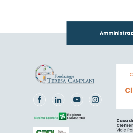
Amministraz
C
C
Casa d
Cleme
Viale Po