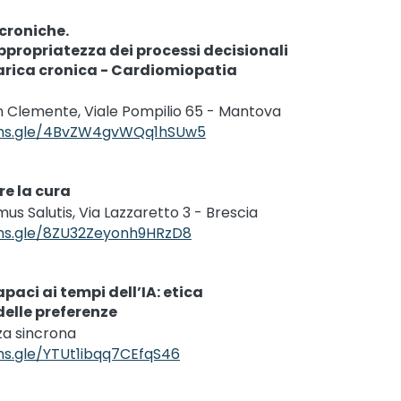
croniche.
ppropriatezza dei processi decisionali
arica cronica - Cardiomiopatia
n Clemente, Viale Pompilio 65 - Mantova
rms.gle/4BvZW4gvWQq1hSUw5
ire la cura
us Salutis, Via Lazzaretto 3 - Brescia
rms.gle/8ZU32Zeyonh9HRzD8
apaci ai tempi dell’IA: etica
delle preferenze
a sincrona
ms.gle/YTUt1ibqq7CEfqS46