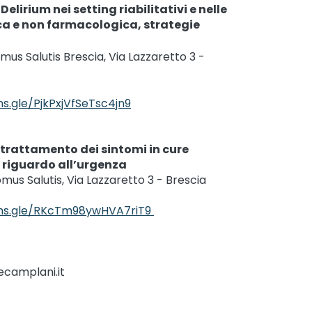
elirium nei setting riabilitativi e nelle
ca e non farmacologica, strategie
us Salutis Brescia, Via Lazzaretto 3 -
ms.gle/PjkPxjVfSeTsc4jn9
trattamento dei sintomi in cure
e riguardo all’urgenza
omus Salutis, Via Lazzaretto 3 - Brescia
rms.gle/RKcTm98ywHVA7riT9
camplani.it