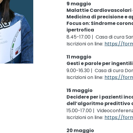
9 maggio
Malattie Cardiovascolari 
Medicina di precisione e a
Focus on: Sindrome coron
ipertrofica
8.45-17.00
|
Casa di cura Sa
Iscrizioni on line:
https://fo
11 maggio
Gesti e parole per ingentil
9.00-16.30
|
Casa di cura Dom
Iscrizioni on line:
https://fo
15 maggio
Decidere per i pazienti inc
dell’algoritmo predittivo 
15.00-17.00
|
Videoconferenz
Iscrizioni on line:
https://for
20 maggio