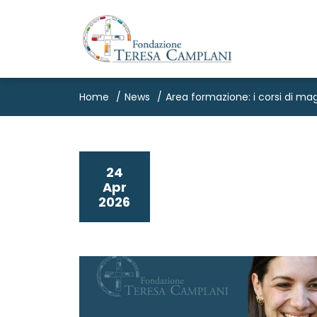
Home
News
Area formazione: i corsi di ma
24
Apr
2026