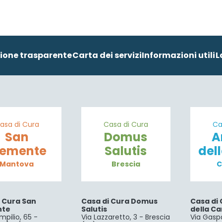
ione trasparente
Carta dei servizi
Informazioni utili
L
asa di Cura
Casa di Cura
Ca
San
Domus
A
lemente
Salutis
del
Mantova
Brescia
C
i Cura San
Casa di Cura Domus
Casa di 
nte
Salutis
della Ca
mpilio, 65 -
Via Lazzaretto, 3 - Brescia
Via Gaspa