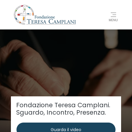
MENU
Aiutaci a offrire gratuitamente
cure essenziali a chi rischia di
dovervi rinunciare
Dona ora