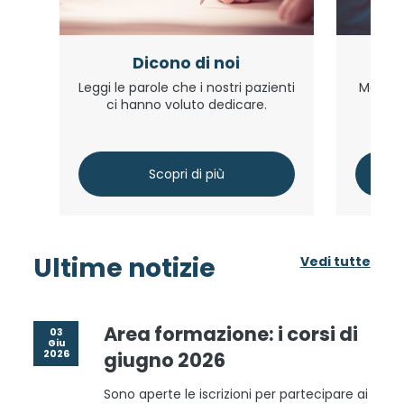
Dicono di noi
Leggi le parole che i nostri pazienti
Metti a
ci hanno voluto dedicare.
un
Scopri di più
Ultime notizie
Vedi tutte
Area formazione: i corsi di
03
Giu
2026
giugno 2026
Sono aperte le iscrizioni per partecipare ai