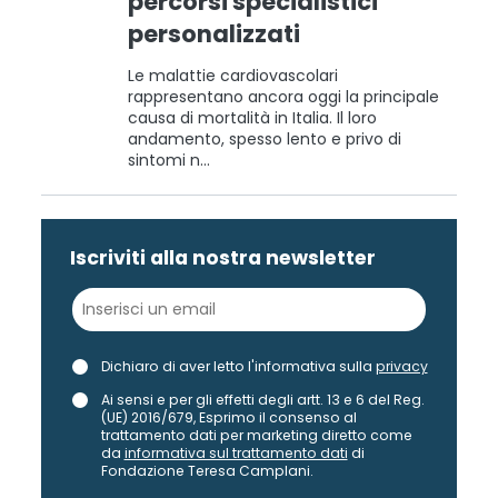
percorsi specialistici
personalizzati
Le malattie cardiovascolari
rappresentano ancora oggi la principale
causa di mortalità in Italia. Il loro
andamento, spesso lento e privo di
sintomi n...
Iscriviti alla nostra newsletter
Dichiaro di aver letto l'informativa sulla
privacy
Ai sensi e per gli effetti degli artt. 13 e 6 del Reg.
(UE) 2016/679, Esprimo il consenso al
trattamento dati per marketing diretto come
da
informativa sul trattamento dati
di
Fondazione Teresa Camplani.