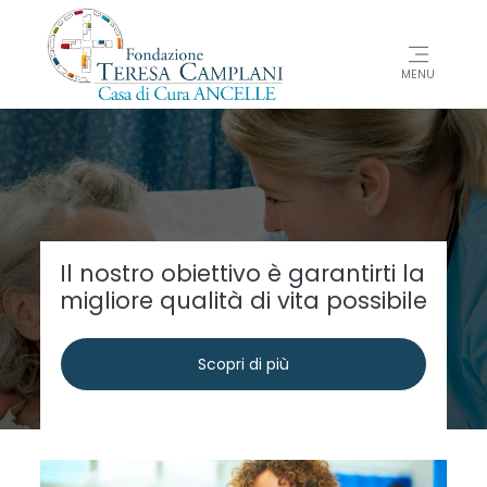
MENU
 garantirti la
Specializzati nella 
vita possibile
Neurologica
iù
Scopri di p