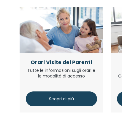
Orari Visite dei Parenti
I
Tutte le informazioni sugli orari e
Tutte 
le modalità di accesso
Casa di
Scopri di più