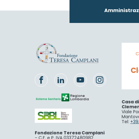
Amministraz
C
C
Casa d
Cleme
Viale Po
Mantov
Tel:
+39
Fondazione Teresa Camplani
-
C.F. e P. IVA 03372480982