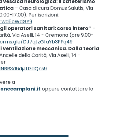
a vescica neurologica: il cateterismo
ratica
– Casa di cura Domus Salutis, Via
.00-17.00). Per iscrizioni:
WZTwd6oWdGY9
li operatori sanitari: corso intero”
–
rità, Via Aselli, 14 - Cremona (ore 9.00-
/forms.gle/DJ7qtzGfaYb3FFq49
i ventilazione meccanica. Dalla teoria
ncelle della Carità, Via Aselli, 14 -
Per
/dNBR3d6djJUzdQns9
ivere a
onecamplani.it
oppure contattare lo