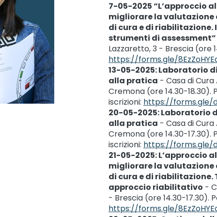
7-05-2025 “L’approccio al
migliorare la valutazione e
di cura e di riabilitazion
strumenti di assessment
Lazzaretto, 3 - Brescia (ore 14
https://forms.gle/8EzZoHY
13-05-2025: Laboratorio d
alla pratica
- Casa di Cura A
Cremona (ore 14.30-18.30). 
iscrizioni:
https://forms.gle
20-05-2025: Laboratorio d
alla pratica
- Casa di Cura A
Cremona (ore 14.30-17.30). 
iscrizioni:
https://forms.gle
21-05-2025: L’approccio al
migliorare la valutazione e
di cura e di riabilitazion
approccio riabilitativo
- C
- Brescia (ore 14.30-17.30). Pe
https://forms.gle/8EzZoHY