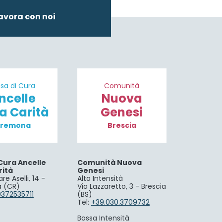
avora con noi
sa di Cura
Comunità
ncelle
Nuova
la Carità
Genesi
remona
Brescia
Cura Ancelle
Comunità Nuova
rità
Genesi
re Aselli, 14 -
Alta Intensità
 (CR)
Via Lazzaretto, 3 - Brescia
0372535711
(BS)
Tel:
+39.030.3709732
Bassa Intensità