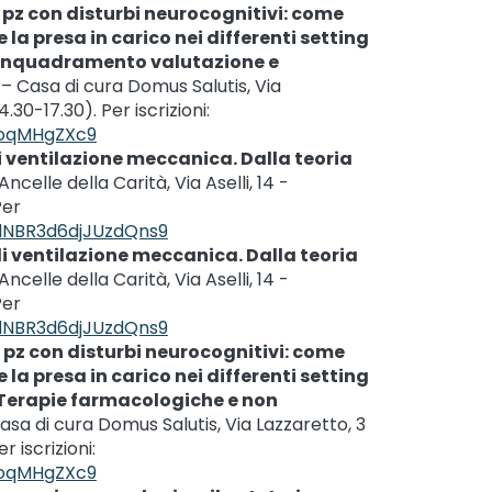
 pz con disturbi neurocognitivi: come
 la presa in carico nei differenti setting
e. Inquadramento valutazione e
”
– Casa di cura Domus Salutis, Via
.30-17.30). Per iscrizioni:
EoqMHgZXc9
i ventilazione meccanica. Dalla teoria
ncelle della Carità, Via Aselli, 14 -
Per
/dNBR3d6djJUzdQns9
i ventilazione meccanica. Dalla teoria
ncelle della Carità, Via Aselli, 14 -
Per
/dNBR3d6djJUzdQns9
 pz con disturbi neurocognitivi: come
 la presa in carico nei differenti setting
e. Terapie farmacologiche e non
asa di cura Domus Salutis, Via Lazzaretto, 3
r iscrizioni:
EoqMHgZXc9