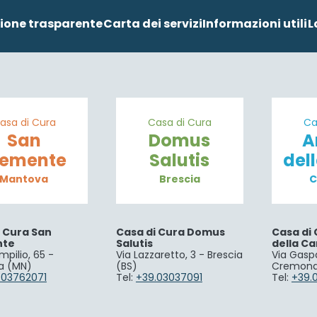
ione trasparente
Carta dei servizi
Informazioni utili
L
asa di Cura
Casa di Cura
Ca
San
Domus
A
lemente
Salutis
del
Mantova
Brescia
C
i Cura San
Casa di Cura Domus
Casa di 
nte
Salutis
della Ca
mpilio, 65 -
Via Lazzaretto, 3 - Brescia
Via Gaspa
a (MN)
(BS)
Cremona
.03762071
Tel:
+39.03037091
Tel:
+39.