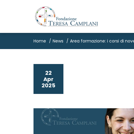
Home
News
Area formazione: i corsi di n
22
Apr
2025