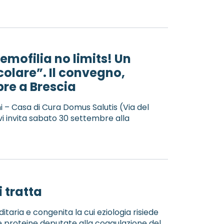
 emofilia no limits! Un
rcolare”. Il convegno,
re a Brescia
– Casa di Cura Domus Salutis (Via del
vi invita sabato 30 settembre alla
i tratta
itaria e congenita la cui eziologia risiede
e proteine deputate alla coagulazione del