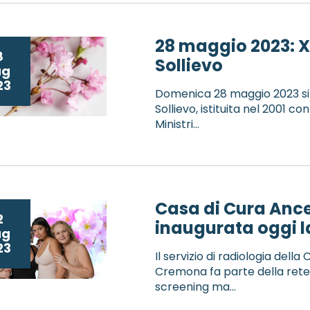
28 maggio 2023: X
8
Sollievo
ag
23
Domenica 28 maggio 2023 si 
Sollievo, istituita nel 2001 co
Ministri...
Casa di Cura Ancel
2
inaugurata oggi 
ag
23
Il servizio di radiologia della
Cremona fa parte della rete 
screening ma...