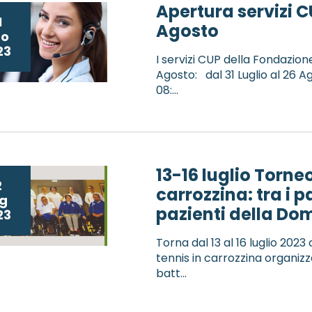
Apertura servizi C
1
Agosto
go
23
I servizi CUP della Fondazion
Agosto: dal 31 Luglio al 26 A
08:...
13-16 luglio Torneo
2
carrozzina: tra i 
g
pazienti della Dom
23
Torna dal 13 al 16 luglio 2023 
tennis in carrozzina organizz
batt...