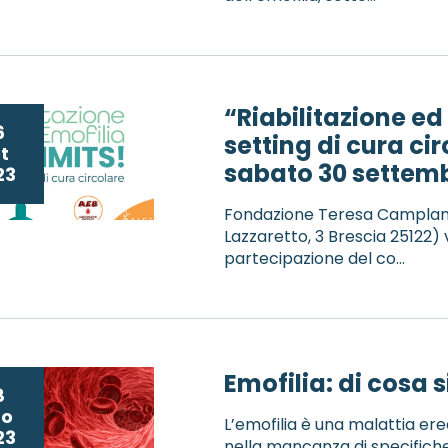
“Riabilitazione ed
6
setting di cura ci
t
sabato 30 settemb
23
Fondazione Teresa Camplani 
Lazzaretto, 3 Brescia 25122) 
partecipazione del co...
Emofilia: di cosa s
8
go
L’emofilia è una malattia ered
23
nella mancanza di specifich