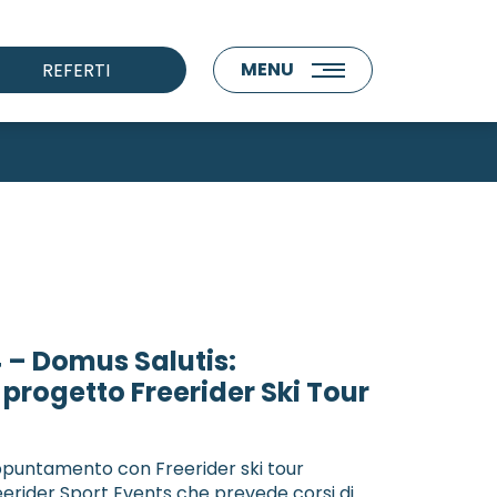
MENU
REFERTI
 – Domus Salutis:
progetto Freerider Ski Tour
ppuntamento con Freerider ski tour
reerider Sport Events che prevede corsi di