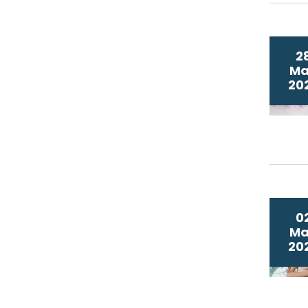
2
M
20
0
M
20