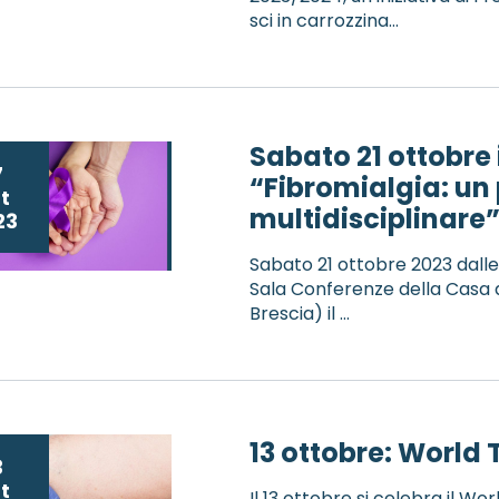
sci in carrozzina...
Sabato 21 ottobre 
7
“Fibromialgia: un 
t
multidisciplinare
23
Sabato 21 ottobre 2023 dalle
Sala Conferenze della Casa d
Brescia) il ...
13 ottobre: World
3
t
Il 13 ottobre si celebra il Wo