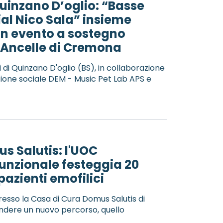
uinzano D’oglio: “Basse
al Nico Sala” insieme
 Un evento a sostegno
e Ancelle di Cremona
di Quinzano D'oglio (BS), in collaborazione
ione sociale DEM - Music Pet Lab APS e
s Salutis: l'UOC
funzionale festeggia 20
 pazienti emofilici
resso la Casa di Cura Domus Salutis di
rendere un nuovo percorso, quello