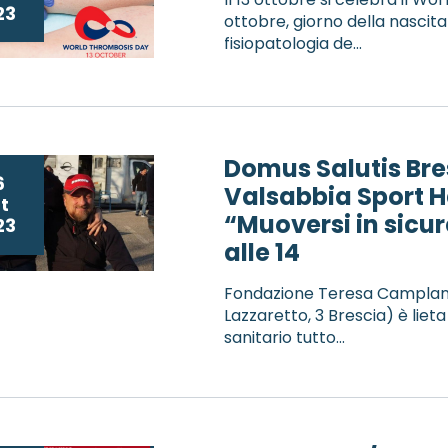
23
ottobre, giorno della nascita
fisiopatologia de...
Domus Salutis Bre
6
Valsabbia Sport H
t
“Muoversi in sicur
23
alle 14
Fondazione Teresa Camplani 
Lazzaretto, 3 Brescia) è lieta
sanitario tutto...