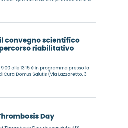
il convegno scientifico
percorso riabilitativo
”
 9:00 alle 13:15 è in programma presso la
i Cura Domus Salutis (Via Lazzaretto, 3
 Thrombosis Day
rld Thrombosis Day: riconosciuta il 13