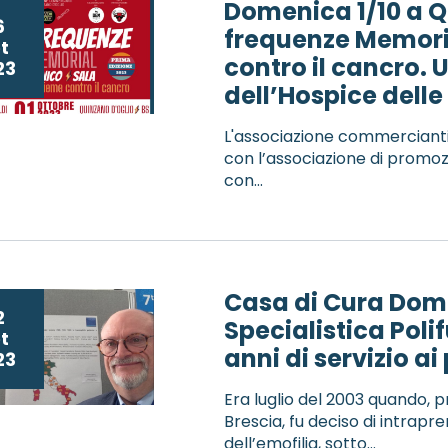
Domenica 1/10 a Q
6
frequenze Memori
t
contro il cancro.
23
dell’Hospice dell
L'associazione commercianti 
con l’associazione di promoz
con...
Casa di Cura Domu
2
Specialistica Poli
t
anni di servizio ai
23
Era luglio del 2003 quando, p
Brescia, fu deciso di intrap
dell’emofilia, sotto...