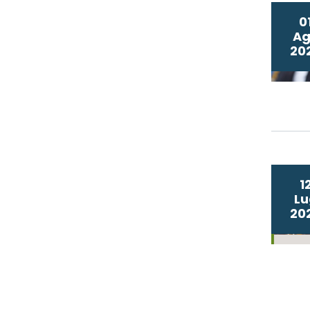
0
A
20
1
Lu
20