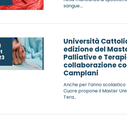
sangue....
Università Cattol
1
edizione del Master
t
Palliative e Terapi
23
collaborazione c
Camplani
Anche per l’anno scolastico 
Cuore propone il Master Univer
Tera...