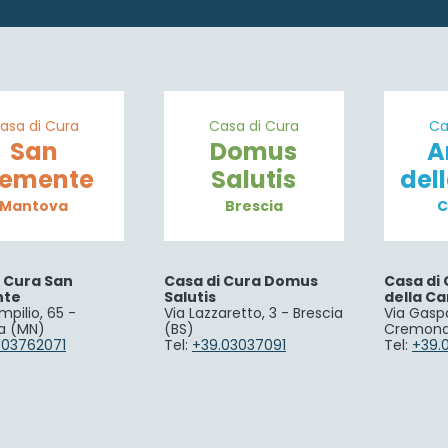
asa di Cura
Casa di Cura
Ca
San
Domus
A
lemente
Salutis
del
Mantova
Brescia
C
i Cura San
Casa di Cura Domus
Casa di 
nte
Salutis
della Ca
mpilio, 65 -
Via Lazzaretto, 3 - Brescia
Via Gaspa
a (MN)
(BS)
Cremona
.03762071
Tel:
+39.03037091
Tel:
+39.