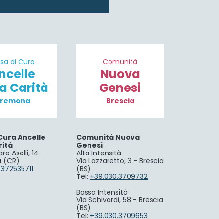
sa di Cura
Comunità
ncelle
Nuova
la Carità
Genesi
remona
Brescia
Cura Ancelle
Comunità Nuova
rità
Genesi
re Aselli, 14 -
Alta Intensità
 (CR)
Via Lazzaretto, 3 - Brescia
0372535711
(BS)
Tel:
+39.030.3709732
Bassa Intensità
Via Schivardi, 58 - Brescia
(BS)
Tel:
+39.030.3709653