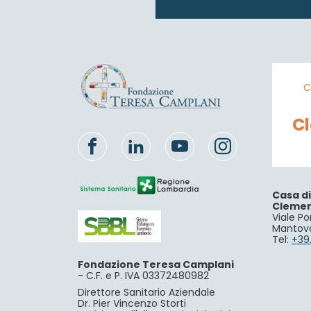
C
C
Casa d
Cleme
Viale Po
Mantov
Tel:
+39
Fondazione Teresa Camplani
-
C.F. e P. IVA 03372480982
Direttore Sanitario Aziendale
Dr. Pier Vincenzo Storti