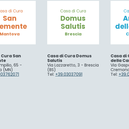
asa di Cura
Casa di Cura
Ca
San
Domus
A
lemente
Salutis
del
Mantova
Brescia
C
i Cura San
Casa di Cura Domus
Casa di 
nte
Salutis
della Ca
mpilio, 65 -
Via Lazzaretto, 3 - Brescia
Via Gaspa
a (MN)
(BS)
Cremona
.03762071
Tel:
+39.03037091
Tel:
+39.