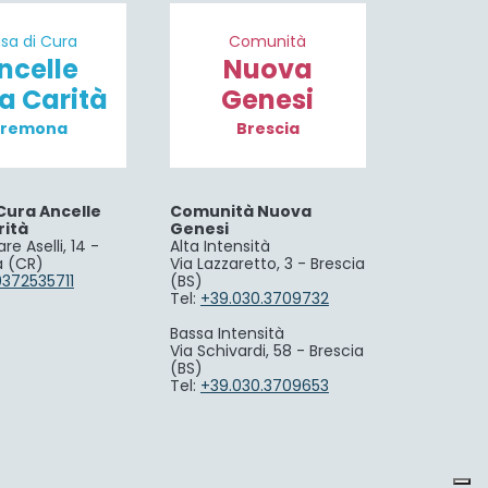
sa di Cura
Comunità
ncelle
Nuova
la Carità
Genesi
remona
Brescia
Cura Ancelle
Comunità Nuova
rità
Genesi
re Aselli, 14 -
Alta Intensità
 (CR)
Via Lazzaretto, 3 - Brescia
0372535711
(BS)
Tel:
+39.030.3709732
Bassa Intensità
Via Schivardi, 58 - Brescia
(BS)
Tel:
+39.030.3709653