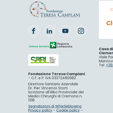
C
C
Casa d
Cleme
Viale Po
Mantov
Tel:
+39
Fondazione Teresa Camplani
-
C.F. e P. IVA 03372480982
Direttore Sanitario Aziendale
Dr. Pier Vincenzo Storti
Iscrizione all'Albo Provinciale dei
Medici Chirurghi di Cremona n.
1318
Segnalazioni di Whistleblowing
Privacy policy
-
Cookie policy
-