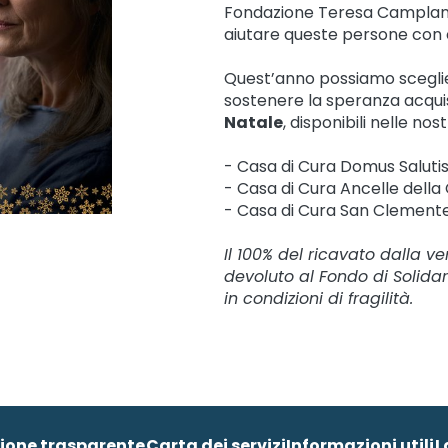
Fondazione Teresa Camplan
aiutare queste persone con cu
Quest’anno possiamo sceglier
sostenere la speranza acqui
Natale
, disponibili nelle nost
- Casa di Cura Domus Salutis 
- Casa di Cura Ancelle della
- Casa di Cura San Clemente
Il 100% del ricavato dalla ve
devoluto al Fondo di Solidar
in condizioni di fragilità.
ione trasparente
Carta dei servizi
Informazioni utili
L