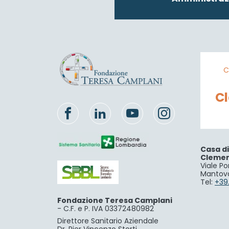
C
C
Casa d
Cleme
Viale Po
Mantov
Tel:
+39
Fondazione Teresa Camplani
-
C.F. e P. IVA 03372480982
Direttore Sanitario Aziendale
Dr. Pier Vincenzo Storti