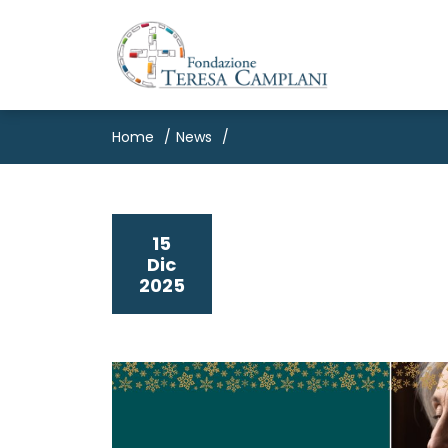
Home
News
15
Dic
2025