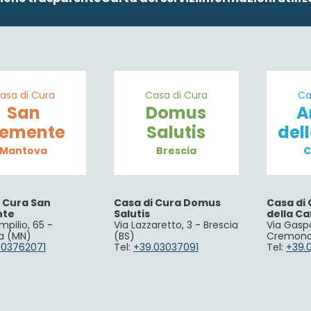
asa di Cura
Casa di Cura
Ca
San
Domus
A
lemente
Salutis
del
Mantova
Brescia
C
i Cura San
Casa di Cura Domus
Casa di 
nte
Salutis
della Ca
mpilio, 65 -
Via Lazzaretto, 3 - Brescia
Via Gaspa
a (MN)
(BS)
Cremona
.03762071
Tel:
+39.03037091
Tel:
+39.