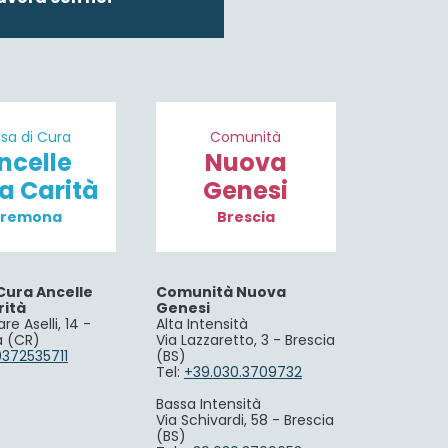
sa di Cura
Comunità
ncelle
Nuova
la Carità
Genesi
remona
Brescia
Cura Ancelle
Comunità Nuova
rità
Genesi
re Aselli, 14 -
Alta Intensità
 (CR)
Via Lazzaretto, 3 - Brescia
0372535711
(BS)
Tel:
+39.030.3709732
Bassa Intensità
Via Schivardi, 58 - Brescia
(BS)