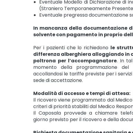
Eventuale Modello di Dichiarazione di in
(Straniero Temporaneamente Presente
Eventuale pregressa documentazione san
In mancanza della documentazione di c
solvente con pagamento in proprio dell
Per i pazienti che lo richiedono
le strutt
differenza alberghiera alloggiando in c
poltrona per l’accompagnatore
. In ta
momento della programmazione del ri
accollandosi le tariffe previste per i serv
sede di accettazione.
Modalità di accesso e tempi di attesa:
Il ricovero viene programmato dal Medico 
criteri di priorità stabiliti dal Medico Respo
Il Caposala provvede a chiamare telefo
giorno previsto per il ricovero e della doc
Richiesta documentazione sanitaria e c