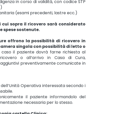
digenza in corso di validità, con codice STP
)
itaria (esami precedenti, lastre ecc.)
ui sopra il ricovero sarà considerato
e spese sostenute.
ure offrono la possibilità di ricovero in
amera singola con possibilità di letto o
l caso il paziente dovrà farne richiesta al
covero o all’arrivo in Casa di Cura,
izi aggiuntivi preventivamente comunicate in
dell’Unità Operativa interessata secondo i
nsabile.
nicamente il paziente informandolo del
umentazione necessaria per lo stesso.
opia cartella Clinica: