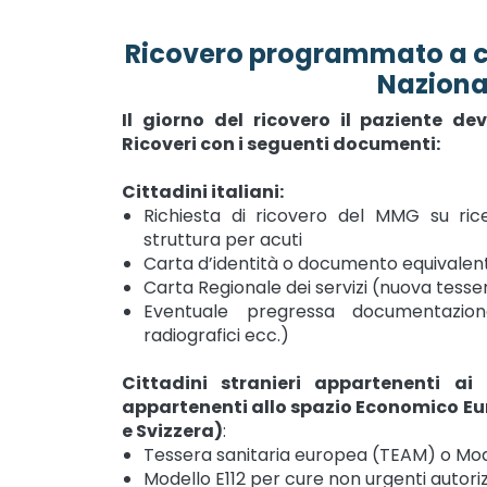
Ricovero programmato a car
Naziona
Il giorno del ricovero il paziente dev
Ricoveri con i seguenti documenti:
Cittadini italiani:
Richiesta di ricovero del MMG su rice
struttura per acuti
Carta d’identità o documento equivalen
Carta Regionale dei servizi (nuova tesse
Eventuale pregressa documentazion
radiografici ecc.)
Cittadini stranieri appartenenti ai
appartenenti allo spazio Economico Eur
e Svizzera)
:
Tessera sanitaria europea (TEAM) o Mode
Modello E112 per cure non urgenti autor