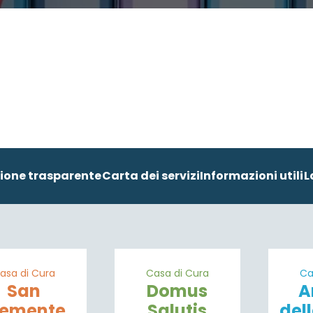
ione trasparente
Carta dei servizi
Informazioni utili
L
asa di Cura
Casa di Cura
Ca
San
Domus
A
lemente
Salutis
del