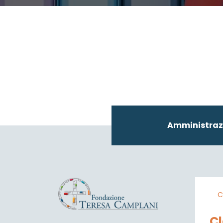
Amministraz
C
C